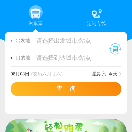
汽车票
定制专线
请选择出发城市/站点
出发地
请选择到达城市/站点
目的地
08月08日
(农历六月廿六)
星期六
今天
查 询