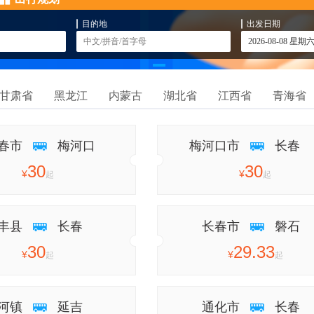
目的地
出发日期
甘肃省
黑龙江
内蒙古
湖北省
江西省
青海省
春市
梅河口
梅河口市
长春
30
30
¥
¥
起
起
丰县
长春
长春市
磐石
30
29.33
¥
¥
起
起
河镇
延吉
通化市
长春