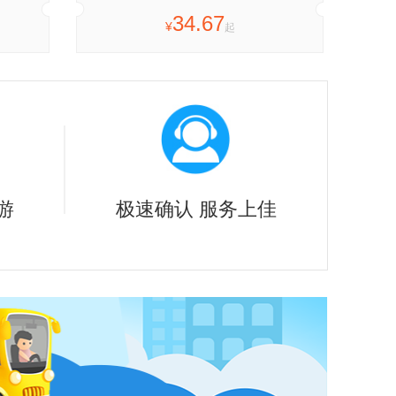
34.67
¥
起
游
极速确认 服务上佳