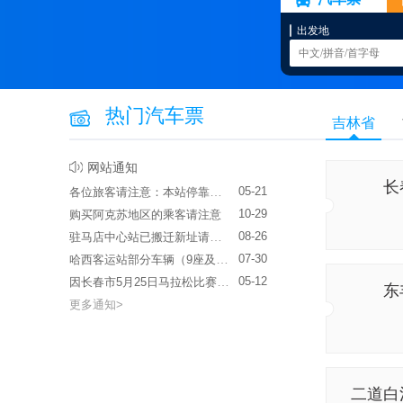
出发地
热门汽车票
吉林省
网站通知
长
各位旅客请注意：本站停靠站点自2026年6月1日起不再办理售票、乘车业务，停止运营。
05-21
10-29
购买阿克苏地区的乘客请注意
驻马店中心站已搬迁新址请各位乘客至新址乘车以免耽误您行程
08-26
哈西客运站部分车辆（9座及以下客车）不售半价票问题
07-30
因长春市5月25日马拉松比赛影响当日班车可能会延迟发车
05-12
东
更多通知>
二道白