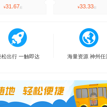
31.67
33.33
¥
¥
起
起
春市
朝阳镇
梅河口市
沈阳
36.75
59.25
¥
¥
起
起
石市
长春
轻松出行 一触即达
海量资源 神州任
25
¥
起