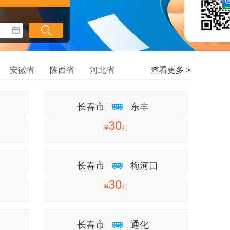
安徽省
陕西省
河北省
查看更多 >
长春市
东丰
30
¥
起
长春市
梅河口
30
¥
起
长春市
通化