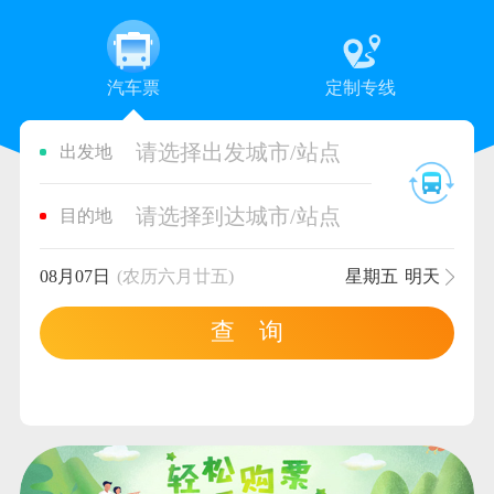
汽车票
定制专线
请选择出发城市/站点
出发地
请选择到达城市/站点
目的地
08月07日
(农历六月廿五)
星期五
明天
查 询