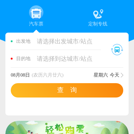
汽车票
定制专线
请选择出发城市/站点
出发地
请选择到达城市/站点
目的地
08月08日
(农历六月廿六)
星期六
今天
查 询