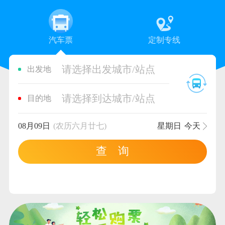
汽车票
定制专线
请选择出发城市/站点
出发地
请选择到达城市/站点
目的地
08月09日
(农历六月廿七)
星期日
今天
查 询