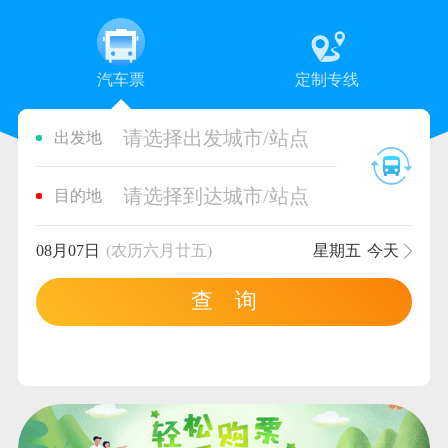
汽车票
定制专线
请选择出发城市/站点
出发地
请选择到达城市/站点
目的地
08月07日
(农历六月廿五)
星期五
今天
查 询