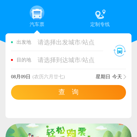
汽车票
定制专线
请选择出发城市/站点
出发地
请选择到达城市/站点
目的地
08月09日
(农历六月廿七)
星期日
今天
查 询