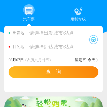
汽车票
定制专线
请选择出发城市/站点
出发地
请选择到达城市/站点
目的地
08月07日
(农历六月廿五)
星期五
今天
查 询