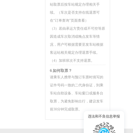
站取票后按车站规定办理相关手
续。（车次是否支持在线退票可
在“订单查询”页面查看）
（3）若由承运方责任或不可控等原
因造成车次取消或晚点发车等情
况，用户可根据需要至发车站根据
客运站相关规定办理退票手续。
（4）加班班次不支持退票。
6.如何取票？
请乘车人携带与预订车票时填写的
证件号码一致的二代身份证，到乘
车站自助设备、车站窗口或服务台
取票，为避免影响出行，建议发车
前30分钟完成取票。
违法和不良信息举报