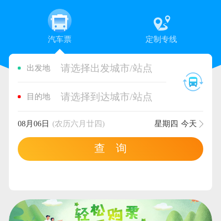
汽车票
定制专线
请选择出发城市/站点
出发地
请选择到达城市/站点
目的地
08月06日
(农历六月廿四)
星期四
今天
查 询