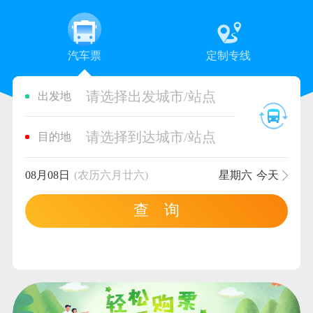
汽车票
定制专线
请选择出发城市/站点
出发地
请选择到达城市/站点
目的地
08月08日
(农历六月廿六)
星期六
今天
查 询