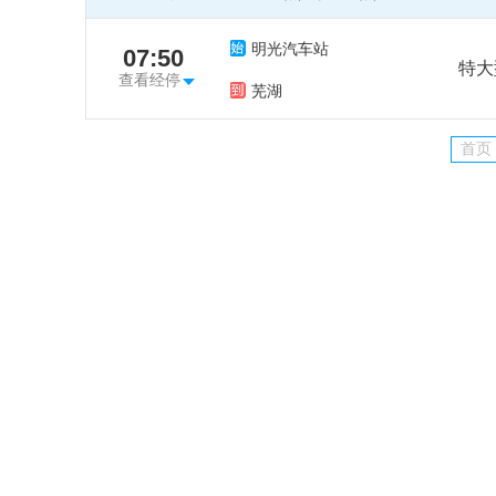
明光汽车站
07:50
特大
查看经停
芜湖
首页