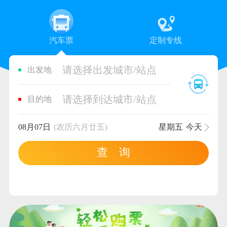
汽车票
定制专线
请选择出发城市/站点
出发地
请选择到达城市/站点
目的地
08月07日
(农历六月廿五)
星期五
今天
查 询