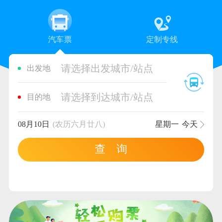
汽车票
定制专线
请选择出发城市/站点
出发地
请选择到达城市/站点
目的地
08月10日
(农历六月廿八)
星期一
今天
查 询