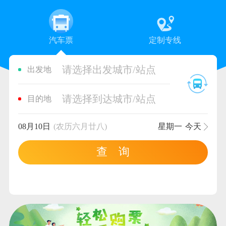
汽车票
定制专线
请选择出发城市/站点
出发地
请选择到达城市/站点
目的地
08月10日
(农历六月廿八)
星期一
今天
查 询