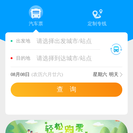
汽车票
定制专线
请选择出发城市/站点
出发地
请选择到达城市/站点
目的地
08月08日
(农历六月廿六)
星期六
明天
查 询