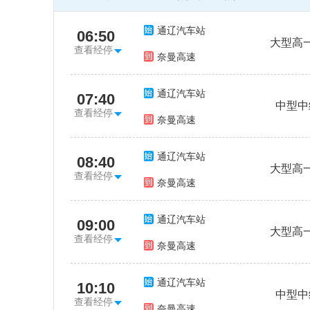
通辽汽车站
06:50
大型高
查看经停
奈曼高速
通辽汽车站
07:40
中型中
查看经停
奈曼高速
通辽汽车站
08:40
大型高
查看经停
奈曼高速
通辽汽车站
09:00
大型高
查看经停
奈曼高速
通辽汽车站
10:10
中型中
查看经停
奈曼高速