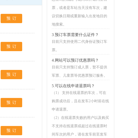
票，或者是车站当天没有车次，建
议切换日期或重新输入出发地目的
预订
地搜索。
3.预订车票需要什么证件？
目前只支持使用二代身份证预订车
预订
票。
4.网站可以预订优惠票吗？
目前只支持预订成人票，暂不提供
预订
军票、儿童票等优惠票预订服务。
5.可以在线申请退票吗？
（1） 支持在线退票的车次，可在
购票成功后，且在发车2小时前在线
预订
申请退票。
（2）在线退票失败的用户以及购买
不支持在线退票或超过在线退票时
预订
间车次的用户，请在发车前至发车