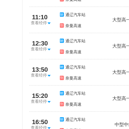
通辽汽车站
11:10
大型高
查看经停
奈曼高速
通辽汽车站
12:30
大型高
查看经停
奈曼高速
通辽汽车站
13:50
大型高
查看经停
奈曼高速
通辽汽车站
15:20
大型高
查看经停
奈曼高速
通辽汽车站
16:50
中型中
查看经停