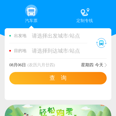
汽车票
定制专线
请选择出发城市/站点
出发地
请选择到达城市/站点
目的地
08月06日
(农历六月廿四)
星期四
今天
查 询