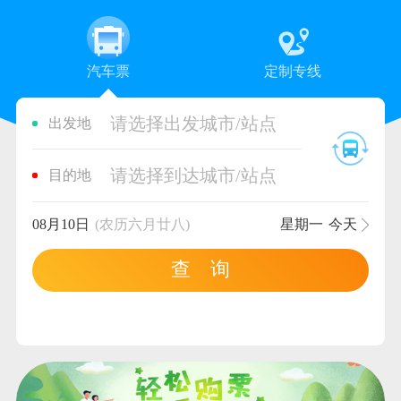
汽车票
定制专线
请选择出发城市/站点
出发地
请选择到达城市/站点
目的地
08月10日
(农历六月廿八)
星期一
今天
查 询