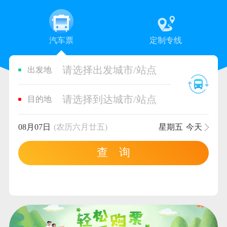
汽车票
定制专线
请选择出发城市/站点
出发地
请选择到达城市/站点
目的地
08月07日
(农历六月廿五)
星期五
今天
查 询