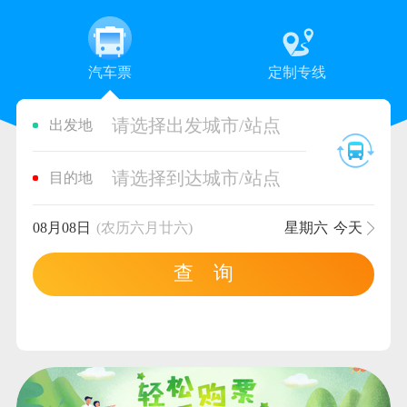
汽车票
定制专线
请选择出发城市/站点
出发地
请选择到达城市/站点
目的地
08月08日
(农历六月廿六)
星期六
今天
查 询