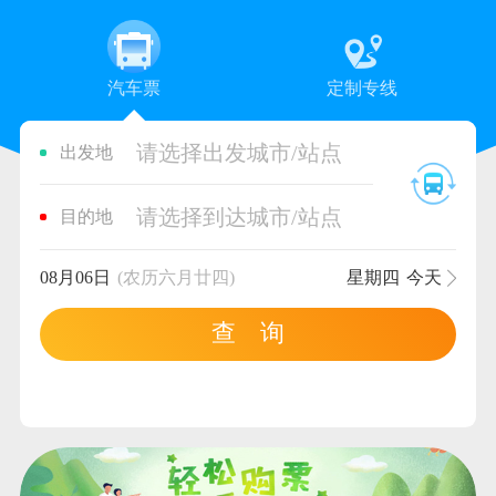
汽车票
定制专线
请选择出发城市/站点
出发地
请选择到达城市/站点
目的地
08月06日
(农历六月廿四)
星期四
今天
查 询