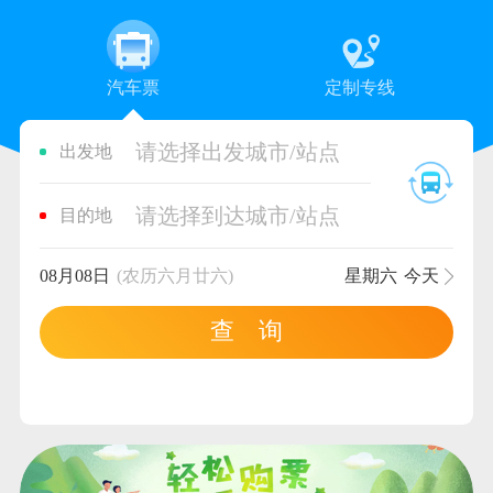
汽车票
定制专线
请选择出发城市/站点
出发地
请选择到达城市/站点
目的地
08月08日
(农历六月廿六)
星期六
今天
查 询