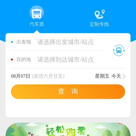
汽车票
定制专线
请选择出发城市/站点
出发地
请选择到达城市/站点
目的地
08月07日
(农历六月廿五)
星期五
今天
查 询