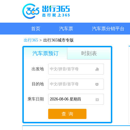
首页
汽车票
汽车票分销平台
出行365
>
出行365城市专版
汽车票预订
时刻表
出发地
1
目的地
1
乘车日期
1
查 询