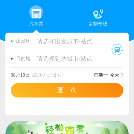
汽车票
定制专线
请选择出发城市/站点
出发地
请选择到达城市/站点
目的地
08月10日
(农历六月廿八)
星期一
今天
查 询