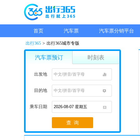
首页
汽车票
汽车票分销平台
出行365
>
出行365城市专版
汽车票预订
时刻表
出发地
1
目的地
1
乘车日期
1
查 询