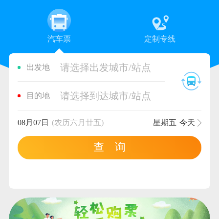
汽车票
定制专线
请选择出发城市/站点
出发地
请选择到达城市/站点
目的地
08月07日
(农历六月廿五)
星期五
今天
查 询