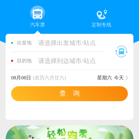
汽车票
定制专线
请选择出发城市/站点
出发地
请选择到达城市/站点
目的地
08月08日
(农历六月廿六)
星期六
今天
查 询