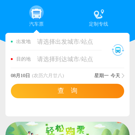
汽车票
定制专线
请选择出发城市/站点
出发地
请选择到达城市/站点
目的地
08月10日
(农历六月廿八)
星期一
今天
查 询