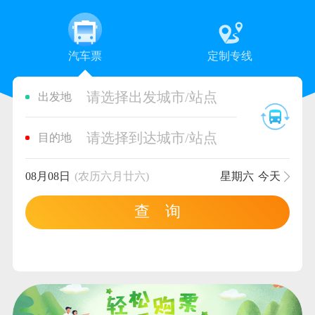
汽车票
定制专线
请选择出发城市/站点
出发地
请选择到达城市/站点
目的地
08月08日
(农历六月廿六)
星期六
今天
查 询