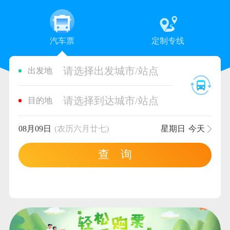
汽车票
定制专线
请选择出发城市/站点
出发地
请选择到达城市/站点
目的地
08月09日
(农历六月廿七)
星期日
今天
查 询