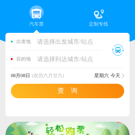
汽车票
定制专线
请选择出发城市/站点
出发地
请选择到达城市/站点
目的地
08月08日
(农历六月廿六)
星期六
今天
查 询