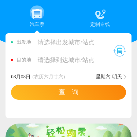
汽车票
定制专线
请选择出发城市/站点
出发地
请选择到达城市/站点
目的地
08月08日
(农历六月廿六)
星期六
明天
查 询