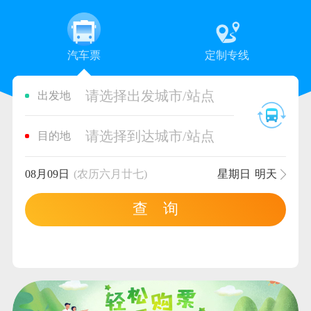
汽车票
定制专线
请选择出发城市/站点
出发地
请选择到达城市/站点
目的地
08月09日
(农历六月廿七)
星期日
明天
查 询