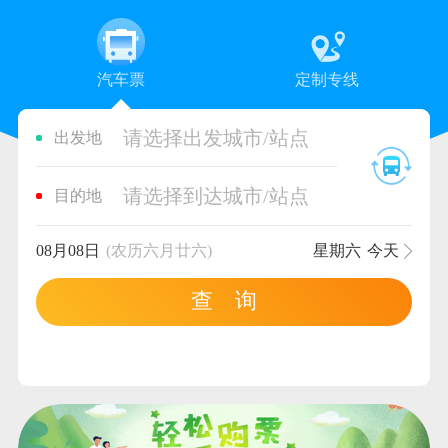
汽车票
定制专线
请选择出发城市/站点
出发地
请选择到达城市/站点
目的地
08月08日
(农历六月廿六)
星期六
今天
查 询