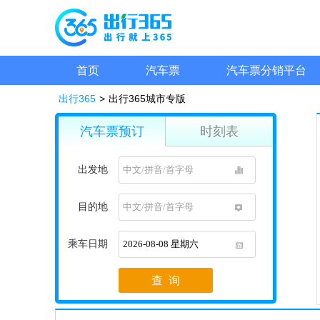
首页
汽车票
汽车票分销平台
出行365
>
出行365城市专版
汽车票预订
时刻表
出发地
1
目的地
1
乘车日期
1
查 询