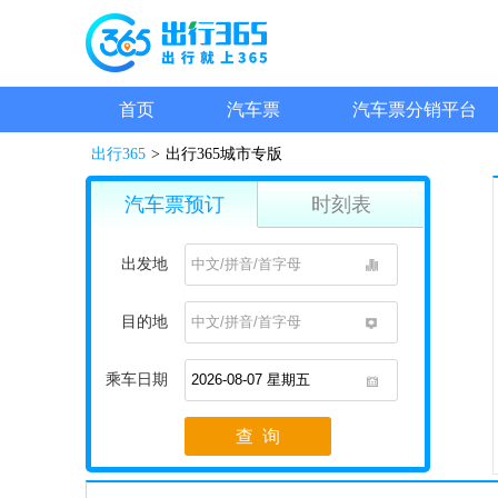
首页
汽车票
汽车票分销平台
出行365
>
出行365城市专版
汽车票预订
时刻表
出发地
1
目的地
1
乘车日期
1
查 询