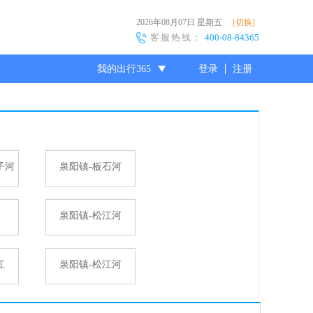
2026年08月07日
星期五
[切换]
客服热线：
400-08-84365
我的出行365
登录
注册
尊敬的会员
子河
泉阳镇-板石河
泉阳镇-松江河
江
泉阳镇-松江河