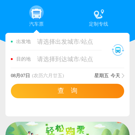
汽车票
定制专线
请选择出发城市/站点
出发地
请选择到达城市/站点
目的地
08月07日
(农历六月廿五)
星期五
今天
查 询