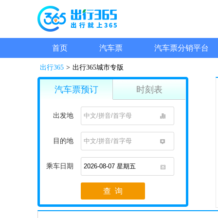
首页
汽车票
汽车票分销平台
出行365
>
出行365城市专版
汽车票预订
时刻表
出发地
1
目的地
1
乘车日期
1
查 询