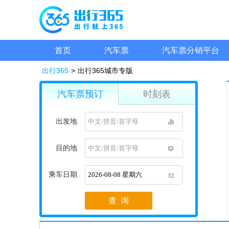
首页
汽车票
汽车票分销平台
出行365
>
出行365城市专版
汽车票预订
时刻表
出发地
1
目的地
1
乘车日期
1
查 询