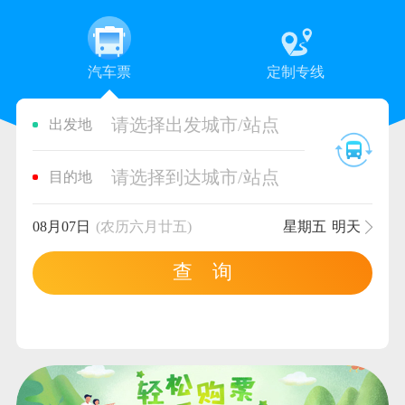
汽车票
定制专线
请选择出发城市/站点
出发地
请选择到达城市/站点
目的地
08月07日
(农历六月廿五)
星期五
明天
查 询