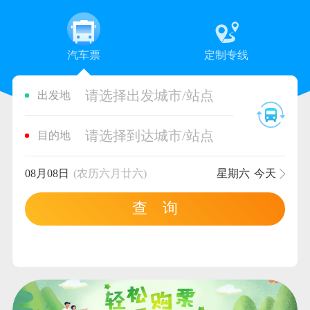
汽车票
定制专线
请选择出发城市/站点
出发地
请选择到达城市/站点
目的地
08月08日
(农历六月廿六)
星期六
今天
查 询