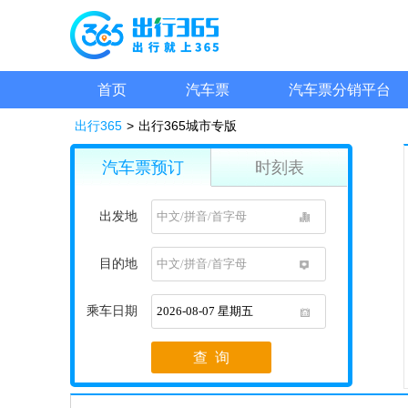
首页
汽车票
汽车票分销平台
出行365
>
出行365城市专版
汽车票预订
时刻表
出发地
1
目的地
1
乘车日期
1
查 询