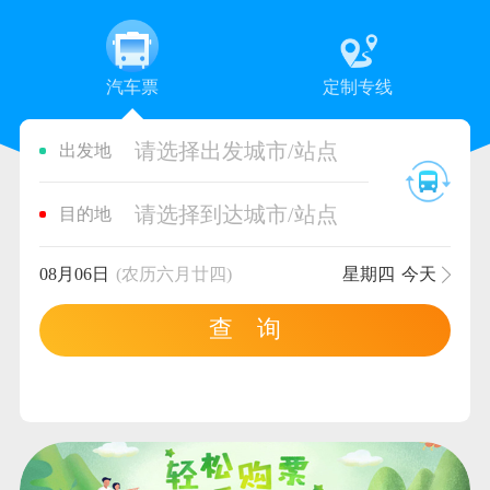
汽车票
定制专线
请选择出发城市/站点
出发地
请选择到达城市/站点
目的地
08月06日
(农历六月廿四)
星期四
今天
查 询