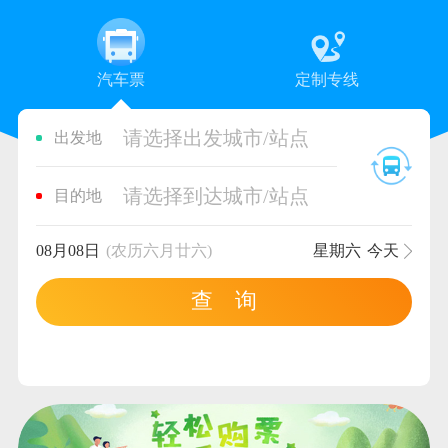
汽车票
定制专线
请选择出发城市/站点
出发地
请选择到达城市/站点
目的地
08月08日
(农历六月廿六)
星期六
今天
查 询