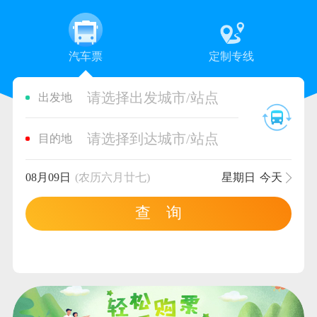
汽车票
定制专线
请选择出发城市/站点
出发地
请选择到达城市/站点
目的地
08月09日
(农历六月廿七)
星期日
今天
查 询