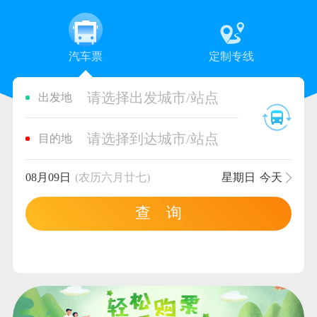
汽车票
定制专线
请选择出发城市/站点
出发地
请选择到达城市/站点
目的地
08月09日
(农历六月廿七)
星期日
今天
查 询