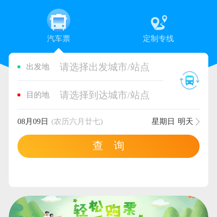
汽车票
定制专线
请选择出发城市/站点
出发地
请选择到达城市/站点
目的地
08月09日
(农历六月廿七)
星期日
明天
查 询