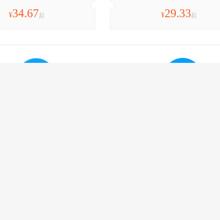
34.67
29.33
¥
¥
起
起
口市
沈阳
长春市
朝阳镇
52.67
36.75
¥
¥
起
起
石市
长春
轻松出行 一触即达
海量资源 神州任
25
¥
起