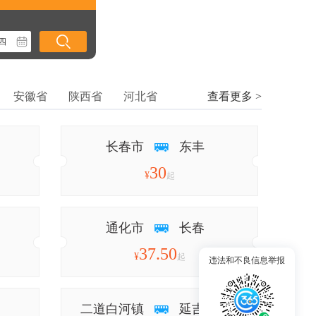
安徽省
陕西省
河北省
查看更多 >
长春市
东丰
30
¥
起
通化市
长春
37.50
¥
起
违法和不良信息举报
二道白河镇
延吉