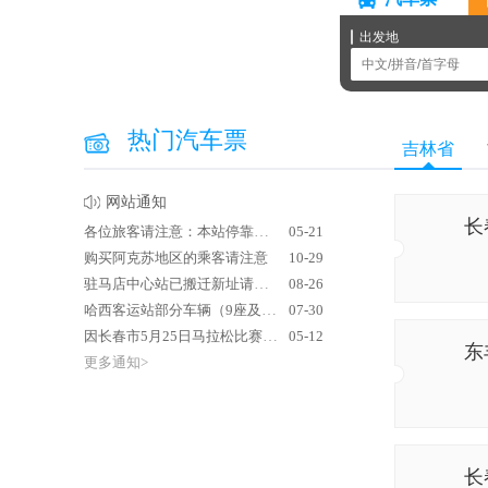
出发地
热门汽车票
吉林省
网站通知
长
各位旅客请注意：本站停靠站点自2026年6月1日起不再办理售票、乘车业务，停止运营。
05-21
购买阿克苏地区的乘客请注意
10-29
驻马店中心站已搬迁新址请各位乘客至新址乘车以免耽误您行程
08-26
哈西客运站部分车辆（9座及以下客车）不售半价票问题
07-30
因长春市5月25日马拉松比赛影响当日班车可能会延迟发车
05-12
东
更多通知>
长