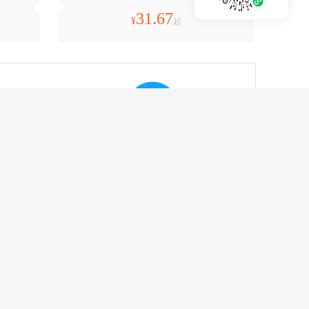
31.67
¥
起
游
极速确认 服务上佳