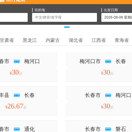
目的地
出发日期
甘肃省
黑龙江
内蒙古
湖北省
江西省
青海省
春市
梅河口
梅河口市
长春
30
30
¥
¥
起
起
丰县
长春
长春市
梅河口
26.67
30
¥
¥
起
起
春市
通化
长春市
磐石